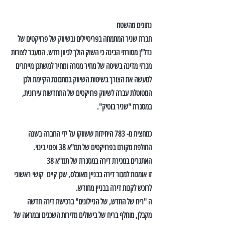
נתונים מהשטח
חברת שניר המתמחה בפריסיילים ובשיווק של פרויקטים של 
נדל"ן מסורתי הבינה כי השוק הולך לכיוון חדש. המעבר לצורות 
מכרזי מדינה בשיטה של מחיר מטרה ומחיר למשתכן מייתרים 
למעשה את הצורך בשיטות השיווק במתכונת הקיימת ולכן 
המטוטלת עברה לשיווק פרויקטים של התחדשות עירונית, 
במסגרת "שניר בוטיק".
כמחצית מ- 783 היחידות ששווקו על ידי החברה בשנה 
החולפת מקורם בפרויקטים של תמ"א 38 ופנוי בינוי.
האתגרים במכירת דירה במסגרת של תמ"א 38
זו אומנות למכור דירה בבניין מאוכלס, שכן קיים  קושי ראשוני 
לרוכש לקנות דירה בבניין מחודש.
ה "ריח של החדש, של הניילונים" ברכישת דירה חדשה 
מקבלן, מוחלף בריח של בישולים מדירות השכנים ובמראה של 