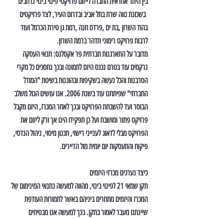
בין היתר אחראית החברה לייזום פרויקטי פינוי בינוי נרחבים 
 בשכונת נווה שרת בתל אביב ובדרום העיר, לצד פרויקטים 
בהוד השרון ,בת ים ,פרדס חנה ,רמת גן טירת הכרמל ועוד 
לרבות פרויקט רימוני תדהר ברמת השרון.
מדובר על התארגנות חברתית פר אקסלנס: תנאי העסקה  
נרקמים עוד בטרם נכנס היזם לתמונה ובכך נחסכים כל מקרי 
הסרבנות והכל נעשה בשקיפות ובהוגנות בשיטת "המודל 
החברתי" שפיתחנו עוד בשנת 2006. אנו עושים הכול משלב 
הבוסר ועד להשבחת הפרויקט ובכך לאחר המכרז, היזם מקבל 
פרויקט פתור ומושבח ועל כן תפקידו הינו אך ורק ליזום את 
הפרויקט מבלי לדאוג לענייני רישוי, תכנון מיסוי, ניהול הנדסי, 
פיקוח והתעסקות יום יומית מול הדיירים.
כיצד נערכים מכרזי היזמים
תקן שמאי 21 לפינוי בינוי, מהווה למעשה כתנאי המינימום של 
המכרז והיזמים מתחרים ביניהם באשר לתמורות העודפת 
שיינתנו מעבר לאמור בתקן. בכך למעשה אנו מבטיחים 