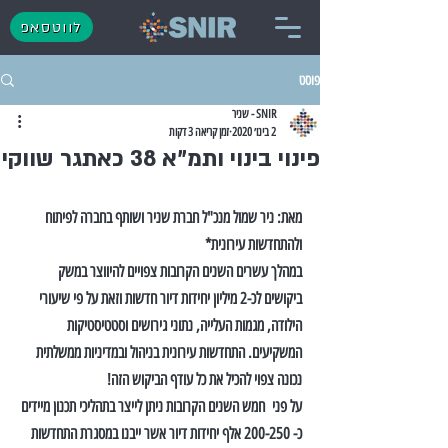
לווטסאפ
פוסט
SNIR - שניר
2 בינו׳ 2020
זמן קריאה 3 דקות
פינוי בינוי ותמ"א 38 כאתגר שווקי
מאת: ניר שמול מנכ"ל חברת שניר ושותף בחברה לפיתוח 
ולהתחדשות עירונית*
במהלך עשרים השנים הקרובות צפויים להיווצר במשק 
ביקושים לכ-2 מיליון יחידות דיור חדשות וזאת על פי שיעורי 
הילודה, מגמות העלייה, נתוני גירושים וסטטיסטיקות 
המשקיעים. התחדשות עירונית בניהול ובמדיניות ממשלתית 
נכונה צפוי להכיל את כל עודף הביקוש הזה!
על פני  חמש השנים הקרובות ניתן לייצר בתהליכי תכנון מיידים 
כ- 200-250 אלף יחידות דיור אשר ייבנו במסגרת התחדשות 