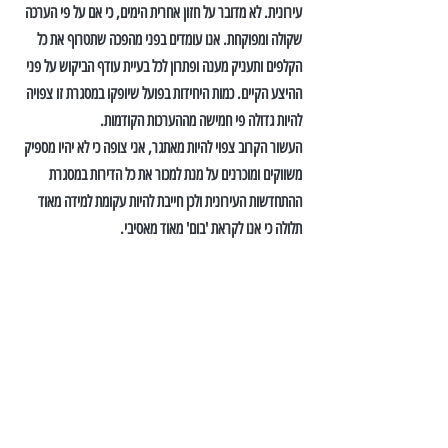
עירונית. לא מדובר על חזון אחרית הימים, כי אם על פי הערכה 
שקולה ומפוקחת. אנו עומדים בפני מהפכה שתטרוף את כל 
הקלפים ותעניק מענה ופתרון לכל בעיית עודף הביקוש על פני 
ההיצע הקיים. כמות היחידות בפועל שיופקו במסגרת זו צפויה 
להיות גדולה פי חמישה מההערכות הקודמות.
העשור הקרוב צפוי להיות מאתגר, אני צופה כי לא יהיו מספיק 
משווקים ומוכרנים על מנת למכור את כל הדירות במסגרת 
ההתחדשות העירונית ולכן חייבת להיות עקומת למידה מאוד 
תלולה כי אנו לקראת 'בום' מאוד מאסיבי.