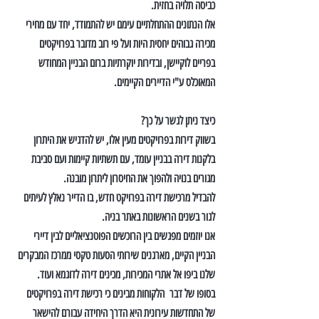
כביסה תלויה בחזית.
אלו הנתונים ההתחלתיים עימם יש להתמודד, יחד עם מחירי 
מכירה גבוהים יחסית היות ועל פי רוב מדובר בפרויקטים 
בפריים לוקיישן, ובדירות יוקרתיות ברום הבניין המחודש 
המאוכלס ע"י הדיירים הקיימים.
כיצד ניתן לגשר על כך?
בשווק דירות בפרויקטים מעין אלו, יש להדגיש את היתרון 
בלקנות דירה בבניין עומד, עם תשתיות קיימות ועם סביבת 
מגורים בנויה ולהפוך את החיסרון ליתרון מובנה.
להבדיל מרכישת דירה בפרויקט חדש, בו הדייר נאלץ לעיתים 
לגור בשנים הראשונות באתר בניה.
אנו יוזמים מפגשים בין הרוכשים הפוטנציאליים לבין דיירי 
הבניין הקיים, מארגנים שירותי הסעות טקסי ממרכז המבקרים 
שלנו ביפו אל אתרי המכירות, מכינים דירה לדוגמא ועוד.
בסופו של דבר  הלקוחות מבינים כי רכישת דירה בפרויקטים 
של התחדשות עירונית היא הדרך היחידה עבורם להישאר 