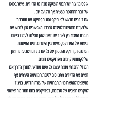
אופטימיזציה של תנאי העסקה מבחינת הדיירים, אשר בסופו 
של דבר ההחלטה נעשית אך ורק על ידם.
אנו בוררים מראש לפי היקף וסוג הפרויקט את החברות 
שלדעתנו מתאימות להיכנס למכרז ומאפשרים להן לרכוש את 
חוברת המכרז רק לאחר שווידאנו שהן תוכלנה לעמוד בייזום 
וביצוע של הפרויקט, כאשר בין היתר נבחנים האיתנות 
הפיננסית, הרקע והניסיון של כל יזם בתחום ושביעות הרצון 
של לקוחותיו קיימים מפרויקטים דומים.
המודל החברתי מוכיח עצמו כל פעם מחדש, לאורך הדרך אנו 
רואים את הדיירים מתגייסים לטובת המשימה ולעיתים אף 
נחשפים להתארגנויות חברתיות של עזרה הדדית, בניגוד 
למקרים הפוכים של סרבנות, בפרויקטים בהם המו"מ הראשוני 
נעשה ללא הכוונה אל מול היזם. ברגע שהיוזמה מגיעה מבעלי 
הדירות עצמם, הרי שגם הרשויות המקומיות והועדות המחוזיות 
בוחנות את הפרויקטים אלו בעין יותר אוהדת.
_____________
* החברה לפיתוח ולהתחדשות עירונית עוסקת בליווי דיירים 