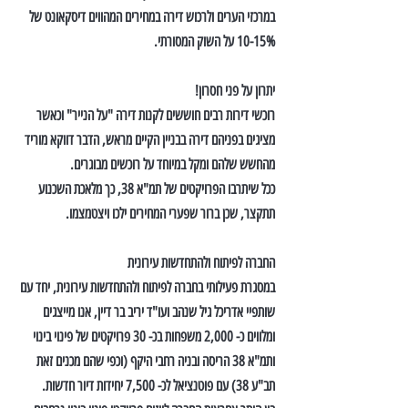
במרכזי הערים ולרכוש דירה במחירים המהווים דיסקאונט של 
10-15% על השוק המסורתי.
יתרון על פני חסרון!
רוכשי דירות רבים חוששים לקנות דירה "על הנייר" וכאשר 
מציגים בפניהם דירה בבניין הקיים מראש, הדבר דווקא מוריד 
מהחשש שלהם ומקל במיוחד על רוכשים מבוגרים.
ככל שיתרבו הפרויקטים של תמ"א 38, כך מלאכת השכנוע 
תתקצר, שכן ברור שפערי המחירים ילכו ויצטמצמו.
החברה לפיתוח ולהתחדשות עירונית
במסגרת פעילותי בחברה לפיתוח ולהתחדשות עירונית, יחד עם 
שותפיי אדריכל גיל שנהב ועו"ד יריב בר דיין, אנו מייצגים 
ומלווים כ- 2,000 משפחות בכ- 30 פרויקטים של פינוי בינוי 
ותמ"א 38 הריסה ובניה רחבי היקף (וכפי שהם מכנים זאת 
תב"ע 38) עם פוטנציאל לכ- 7,500 יחידות דיור חדשות.