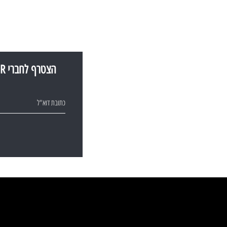
הצטרף לחברי SNIR ותהיה הראשון שמתעדכן בכתבות הכי שוות ובהטבות אטרקטיביות במיוחד