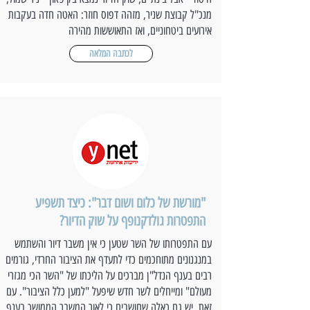
מנכ"ל קבוצת שניר, מזהה דפוס חוזר: האטה חדה בעקבות
אירועים ביטחוניים, ואז התאוששות מהירה
לכתבה המלאה
"מורשת של כלום ושום דבר": כיצד תשפיע
התפטרות גולדקנופף על שוק הדיור?
עם התפטרותו של השר שטען כי אין משבר דיור והשתמש
במנגנונים מתוחכמים כדי לתעדף את הציבור החרדי, גורמים
רבים בענף הנדל"ן מברכים על הליכתו של "השר הכי מגזרי
מעולם" ומייחלים לשר חדש שיפעל "למען כלל הציבור". עם
זאת, יש גם כאלה שחושבים כי לאור המשבר הממושך בענף