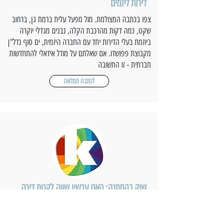
דירות ליזמים
צפו בכתבה המצולמת. מול מפעל עלית ברמת גן, ברחוב
שקט, כמה דקות מהרכבת הקלה, נבנים מגדלי יוקרה
ביוזמת בעלי הדירות יחד עם החברה היזמית, ים סוף נדל"ן
מקבוצת פפושדו. אם שאלתם על מודל אידאלי להתחדשות
חברתית - זו התשובה
לכתבה המלאה
שוק בהמתנה: האם עכשיו שווה לקנות דירה
להשקעה?
מדד החום של יד2 לרבעון הראשון של 2025 מספק תמונה