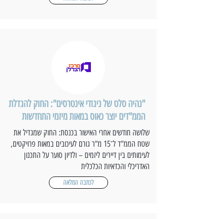
"נהיה סלט של ניגודי אינטרסים": החוק להגדלת
הממ"דים יוצר כאוס במאות מיזמי התחדשות
שלושה חודשים אחרי האישור בכנסת: החוק שמגדיל את
שטח הממ"ד ל־15 מ"ר גורם לעיכובים במאות פרויקטים,
לעימותים בין דיירים ליזמים – ולדיון סוער על התכנון
האדריכלי והכדאיות הכלכלית
לכתבה המלאה