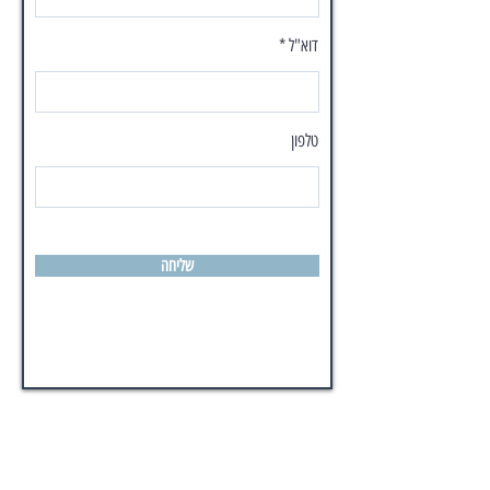
דוא"ל
טלפון
שליחה