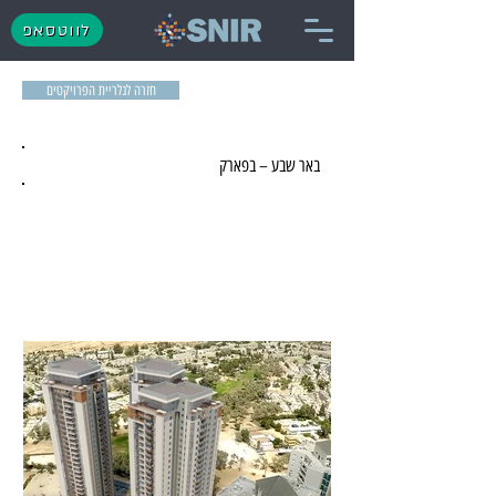
לווטסאפ
חזרה לגלריית הפרויקטים
באר שבע – בפארק
מגורים - הסתיים השיווק - באר-שבע