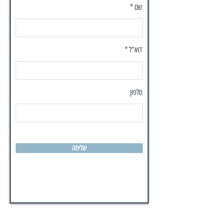
שם
דוא"ל
טלפון
שליחה