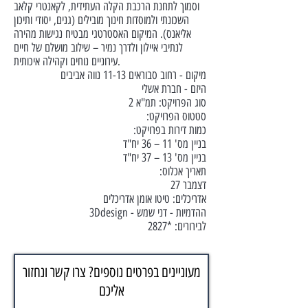
וסמוך לתחנת הרכבת הקלה העתידית, לקאנטרי קלאב
השכונתי ולמוסדות חינוך מובילים (גנים, יסודי ותיכון
אליאנס). המיקום האסטרטגי מבטיח נגישות מהירה
לנתיבי איילון ולדרך נמיר – שילוב מושלם של חיים
עירוניים נוחים וקהילה איכותית.
מיקום - רחוב סבוראים 11-13 נווה אביבים
היזם - חברת אשלי
סוג הפרויקט: תמ"א 2
סטטוס הפרויקט:
כמות דירות בפרויקט:
בניין מס' 11 – 36 יח"ד
בניין מס' 13 – 37 יח"ד
תאריך אכלוס:
דצמבר 27
אדריכלים: טיטו אומן אדריכלים
ההדמיות - דני שמש - 3Ddesign
לבירורים:
*2827
מעוניינים בפרטים נוספים? צרו קשר ונחזור
אליכם