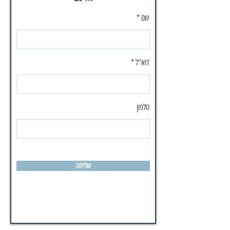
שם
דוא"ל
טלפון
שליחה