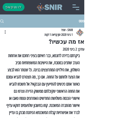
לווטסאפ
פוסט
SNIR - שניר
1 בינו׳ 2020
זמן קריאה 1 דקות
אז מה עכשיו?
עודכן:
2 בינו׳ 2020
ביקרתם בדירה לדוגמא, כבר ראיתם בעיני רוחכם את ארוחות 
הערב שתכינו במטבח, את הישיבות המשפחתיות סביב 
השולחן, את הילדים המתרוצצים בגינה. כל שנותר הוא לבצע 
את הצעד ולחתום על החוזה. אם כך, מה תצטרכו להביא עמכם 
כאשר אתם ניגשים להתייעץ עם הבנקאי? אל תשכחו להביא 
את החוזה הראשוני שקיבלתם ממשווק הדירה וצרפו גם 
אישורי הכנסה משלושת החודשים האחרונים ונוסח טאבו או 
אישור מהחברה המשכנת. קחו בחשבון שלפעמים דווקא עדיף 
לברר את אפשרויות קבלת המשכנתא הניתנת מבנק בו עדיין 